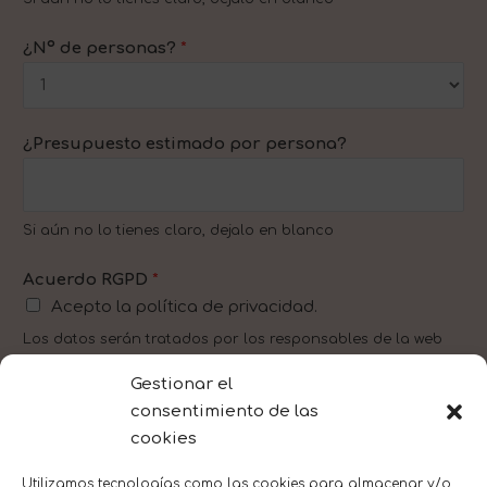
¿Nº de personas?
*
¿Presupuesto estimado por persona?
Si aún no lo tienes claro, dejalo en blanco
Acuerdo RGPD
*
Acepto la política de privacidad.
Los datos serán tratados por los responsables de la web
patoslaos.com, con la finalidad de establecer contacto,
Gestionar el
enviar información y promociones y con la legitimación por
consentimiento de las
parte del cliente.
cookies
ENVIAR
Utilizamos tecnologías como las cookies para almacenar y/o