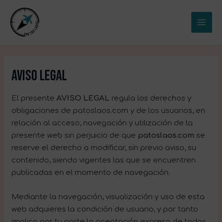
Ir
MAI
al
ME
contenido
AVISO LEGAL
El presente
AVISO LEGAL
regula los derechos y
obligaciones de patoslaos.com y de los usuarios, en
relación al acceso, navegación y utilización de la
presente web sin perjuicio de que
patoslaos.com
se
reserve el derecho a modificar, sin previo aviso, su
contenido, siendo vigentes las que se encuentren
publicadas en el momento de navegación.
Mediante la navegación, visualización y uso de esta
web adquieres la condición de usuario, y por tanto
implica por tu parte la aceptación expresa de todas