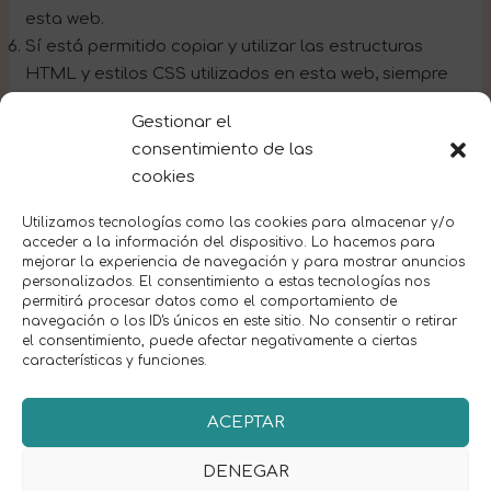
esta web.
Sí está permitido copiar y utilizar las estructuras
HTML y estilos CSS utilizados en esta web, siempre
que sea de forma parcial y nunca la totalidad del
Gestionar el
formato generando una web idéntica a esta misma.
consentimiento de las
cookies
En el caso de incumplimiento de estas
condiciones, nos podemos ver obligados a tomar
Utilizamos tecnologías como las cookies para almacenar y/o
las medidas legales oportunas.
acceder a la información del dispositivo. Lo hacemos para
mejorar la experiencia de navegación y para mostrar anuncios
personalizados. El consentimiento a estas tecnologías nos
permitirá procesar datos como el comportamiento de
navegación o los ID's únicos en este sitio. No consentir o retirar
el consentimiento, puede afectar negativamente a ciertas
características y funciones.
Copyright © 2026 Pa tos Laos RNAVT 3301
ACEPTAR
DENEGAR
Políticas de privacidad