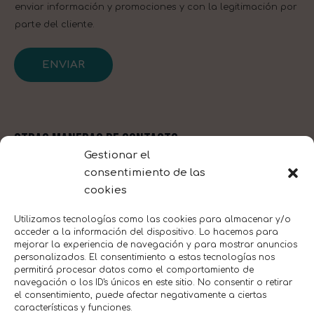
enviar información y promociones y con la legitimación por
parte del cliente.
ENVIAR
OTRAS MANERAS DE CONTACTO
Gestionar el
Email
consentimiento de las
hello@patoslaos.com
cookies
Redes sociales
I
F
T
n
a
i
Utilizamos tecnologías como las cookies para almacenar y/o
s
c
k
acceder a la información del dispositivo. Lo hacemos para
t
e
t
mejorar la experiencia de navegación y para mostrar anuncios
a
b
o
personalizados. El consentimiento a estas tecnologías nos
g
o
k
r
o
permitirá procesar datos como el comportamiento de
a
k
navegación o los ID's únicos en este sitio. No consentir o retirar
m
-
el consentimiento, puede afectar negativamente a ciertas
f
características y funciones.