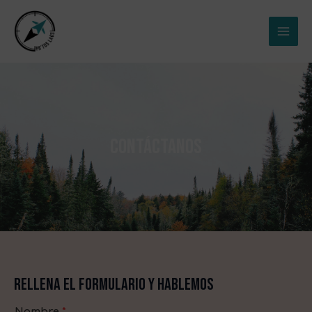
Ir
MAI
al
ME
contenido
CONTÁCTANOS
RELLENA EL FORMULARIO Y HABLEMOS
Nombre
*