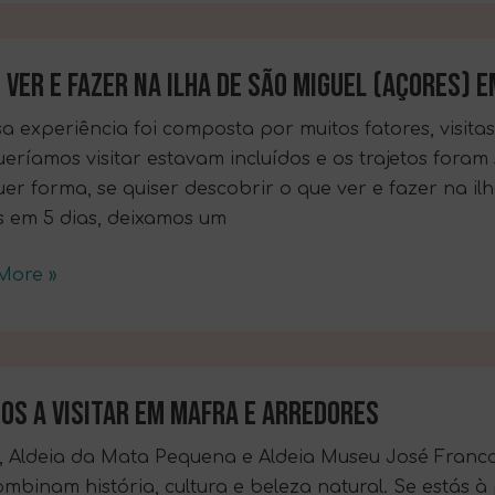
is
 VER E FAZER NA ILHA DE SÃO MIGUEL (AÇORES) E
a experiência foi composta por muitos fatores, visit
eríamos visitar estavam incluídos e os trajetos fora
er forma, se quiser descobrir o que ver e fazer na i
s em 5 dias, deixamos um
More »
l
s)
IOS A VISITAR EM MAFRA E ARREDORES
 Aldeia da Mata Pequena e Aldeia Museu José Franco s
mbinam história, cultura e beleza natural. Se estás 