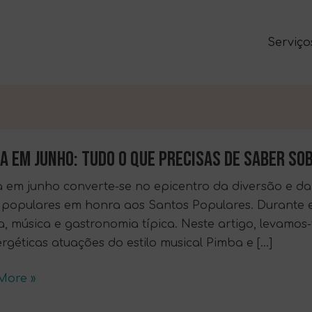
Serviço
a
A EM JUNHO: TUDO O QUE PRECISAS DE SABER SO
 em junho converte-se no epicentro da diversão e da 
s populares em honra aos Santos Populares. Durante 
a, música e gastronomia típica. Neste artigo, levamos
rgéticas atuações do estilo musical Pimba e […]
as
More »