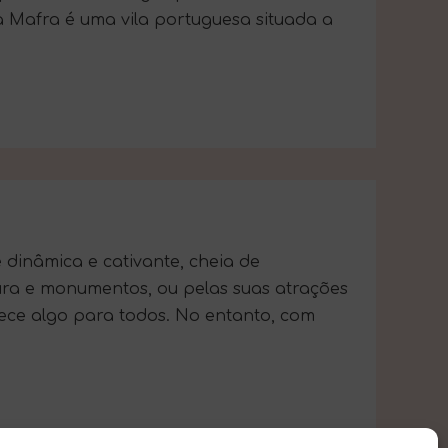
 Mafra é uma vila portuguesa situada a
dinâmica e cativante, cheia de
tura e monumentos, ou pelas suas atrações
rece algo para todos. No entanto, com